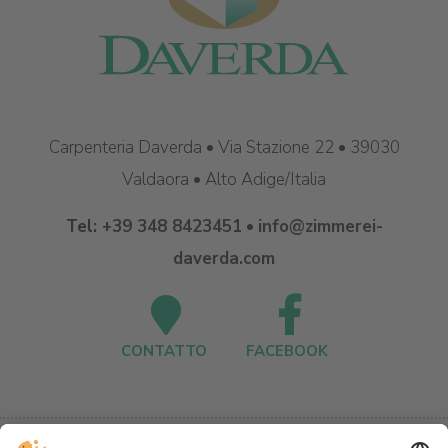
Carpenteria Daverda • Via Stazione 22 • 39030
Valdaora • Alto Adige/Italia
Tel:
+39 348 8423451
•
info@zimmerei-
daverda.com
CONTATTO
FACEBOOK