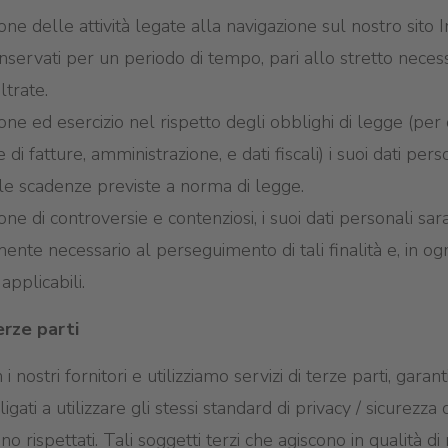
one delle attività legate alla navigazione sul nostro sito In
nservati per un periodo di tempo, pari allo stretto nece
ltrate.
ione ed esercizio nel rispetto degli obblighi di legge (pe
di fatture, amministrazione, e dati fiscali) i suoi dati pers
le scadenze previste a norma di legge.
ione di controversie e contenziosi, i suoi dati personali s
ente necessario al perseguimento di tali finalità e, in ogn
applicabili.
erze parti
nostri fornitori e utilizziamo servizi di terze parti, gara
ti a utilizzare gli stessi standard di privacy / sicurezza da
 rispettati. Tali soggetti terzi che agiscono in qualità di