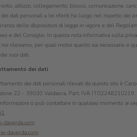
fronto, utilizzo, collegamento, blocco, comunicazione, canc
 dei dati personali a lei riferiti ha luogo nel rispetto dei p
eranza delle disposizioni di legge in vigore e del Reg
o e del Consiglio. In questa nota informativa sulla priv
noi rileviamo, per quali motivi questo sia necessario e quali
ei suoi dati.
attamento dei dati
attamento dei dati personali rilevati da questo sito è Ca
tazione 22 - 39030 Valdaora, Part. IVA IT02248210219.
informazioni ci può contattare in qualsiasi momento ai seg
51
i-daverda.com
ei-daverda.com