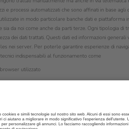
 vengono trattati manualmente ma anche in via telematic
zzi e processi automatizzati che sono affinati in base agli o
tilizzate in modo particolare banche dati e piattaforma 
 sia da noi come anche da parti terze. Ogni tipologia di 
atezza dei dati trattati. Questi dati ed informazioni general
les nei server. Per poterle garantire esperienze di navi
i tecnici indispensabili al funzionamento come
 browser utilizzato
e il sistema raggiunge il nostro sito web (i cosiddetti refe
e il sistema raggiunge dal nostro sito web
ita del nostro sito