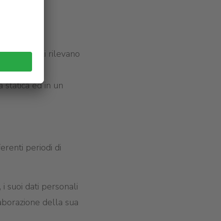
re gestionali rilevano
ormazioni.
 statica ed in un
erenti periodi di
 i suoi dati personali
laborazione della sua