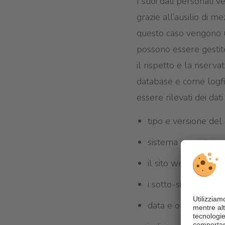
I suoi dati personali
grazie all’ausilio di me
questo caso vengono u
possono essere gestite
il rispetto e la riserv
database e come logfi
essere rilevati dei dat
tipo e versione del
sistema operativo
il sito web dal qual
i sotto-siti web ch
data e ora della vis