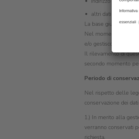
indirizzo IP
altri dati ed altre i
La base giuridica di qu
Nel momento in cui ci s
e/o gestiscono in manie
Il rilevamento di ques
secondo momento per tr
Periodo di conservaz
Nel rispetto delle legg
conservazione dei dati
1.) In merito alla gest
verranno conservati pe
richiesta.