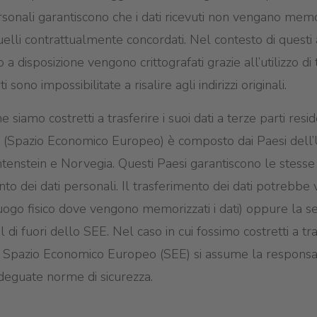
rsonali garantiscono che i dati ricevuti non vengano memori
quelli contrattualmente concordati. Nel contesto di questi a
ro a disposizione vengono crittografati grazie all’utilizzo d
 sono impossibilitate a risalire agli indirizzi originali.
e siamo costretti a trasferire i suoi dati a terze parti resi
 (Spazio Economico Europeo) è composto dai Paesi dell’
chtenstein e Norvegia. Questi Paesi garantiscono le stess
to dei dati personali. Il trasferimento dei dati potrebbe v
luogo fisico dove vengono memorizzati i dati) oppure la sed
 di fuori dello SEE. Nel caso in cui fossimo costretti a tras
o Spazio Economico Europeo (SEE) si assume la responsabi
deguate norme di sicurezza.