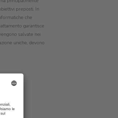
a ma principalmente
biettivi preposti. In
informatiche che
trattamento garantisce
i vengono salvate nei
gazione uniche, devono
rrer)