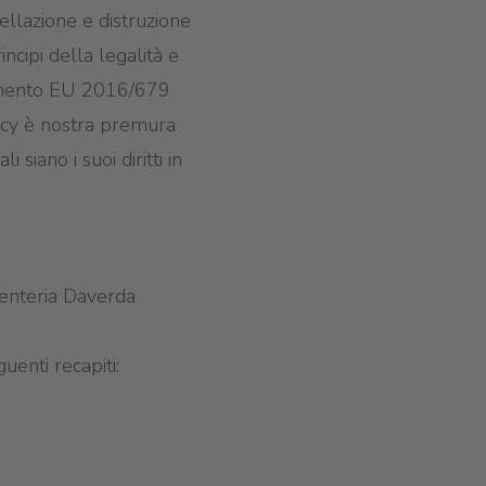
ellazione e distruzione
rincipi della legalità e
olamento EU 2016/679
acy è nostra premura
 siano i suoi diritti in
rpenteria Daverda
uenti recapiti: