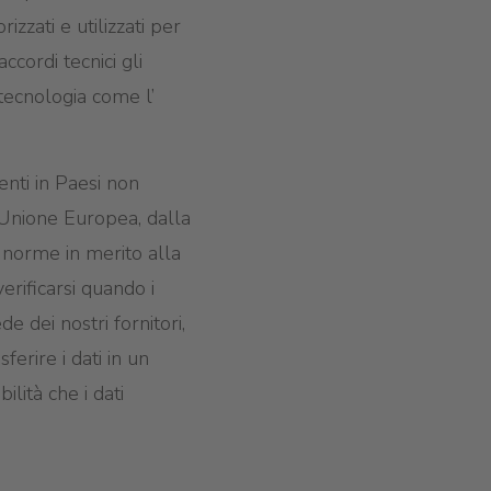
zzati e utilizzati per
ccordi tecnici gli
i tecnologia come l’
denti in Paesi non
Unione Europea, dalla
e norme in merito alla
erificarsi quando i
e dei nostri fornitori,
ferire i dati in un
lità che i dati