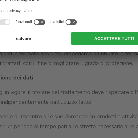
nformazioni simili
esta tipologia di trattamento è l’Art. 6 del GDPR.
i collega al sito internet, i sistemi informatici ed i softwa
ra automatica ed indiretta tutta questa serie di dati e inf
ti dati in formato anonimo, elaboriamo da un lato in forma
attarli con il fine di migliorare il grado di protezione.
ione dei dati
i in vigore, il titolare del trattamento deve rispettare diff
 indipendentemente dall’utilizzo fatto:
ione e al riscontro alle sue domande su prodotti e attività,
r un periodo di tempo pari allo stretto necessario all’e